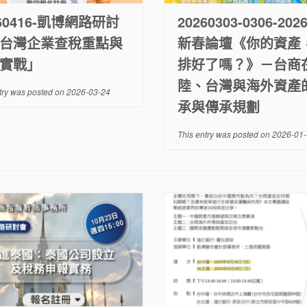
260416-凱博網路研討
20260303-0306-20
台灣企業查稅重點與
新春論壇《你的資產
實戰」
排好了嗎？》－台商
陸、台灣與海外資產
try was posted on
2026-03-24
承與傳承規劃
This entry was posted on
2026-01-