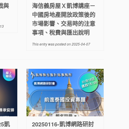
戰與
海信義房屋Ｘ凱博講座－
中國房地產開放政策後的
市場影響、交易時的注意
13
事項、稅費與匯出說明
This entry was posted on
2025-04-07
25凱
20250116-凱博網路研討