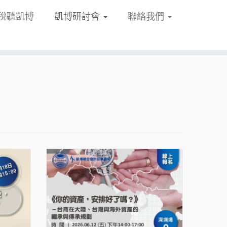
稅聽凱博
凱博研討會
聯絡我們