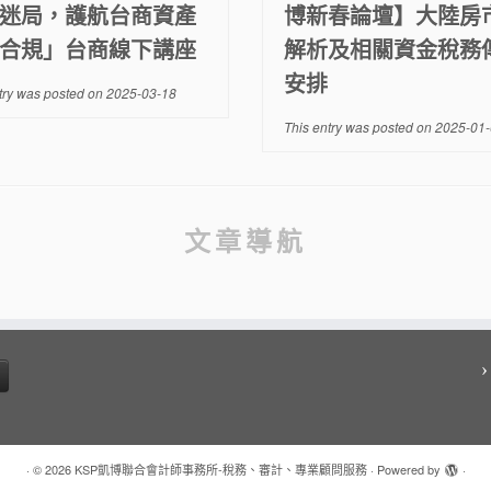
迷局，護航台商資產
博新春論壇】大陸房
合規」台商線下講座
解析及相關資金稅務
安排
try was posted on
2025-03-18
This entry was posted on
2025-01-
文章導航
›
·
© 2026
KSP凱博聯合會計師事務所-稅務、審計、專業顧問服務
·
Powered by
·