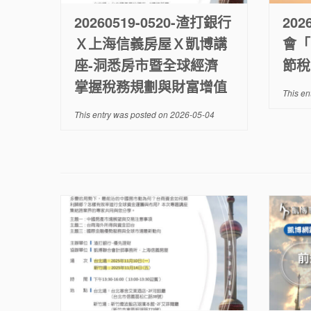
20260519-0520-渣打銀行
20
Ｘ上海信義房屋Ｘ凱博講
會「
座-洞悉房市暨全球經濟
節稅
掌握稅務規劃與財富增值
This en
This entry was posted on
2026-05-04