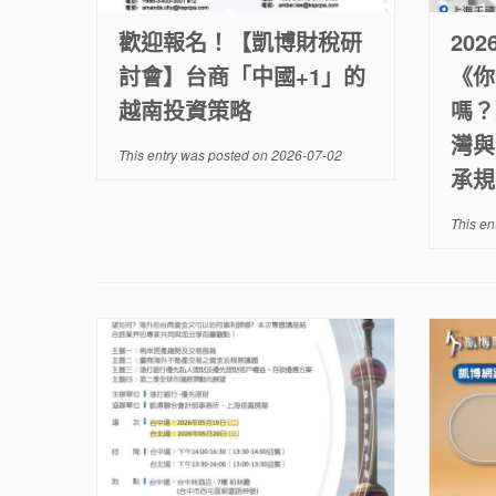
歡迎報名！【凱博財稅研
20
討會】台商「中國+1」的
《你
越南投資策略
嗎？
灣與
This entry was posted on
2026-07-02
承規
This en