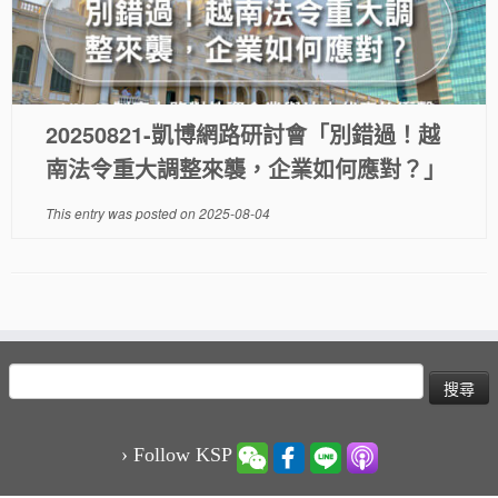
20250821-凱博網路研討會「別錯過！越
南法令重大調整來襲，企業如何應對？」
This entry was posted on
2025-08-04
搜
尋
關
鍵
› Follow KSP
字: