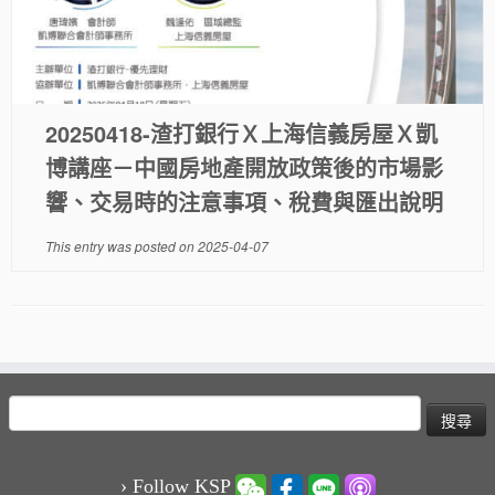
20250418-渣打銀行Ｘ上海信義房屋Ｘ凱
博講座－中國房地產開放政策後的市場影
響、交易時的注意事項、稅費與匯出說明
This entry was posted on
2025-04-07
搜
尋
關
鍵
› Follow KSP