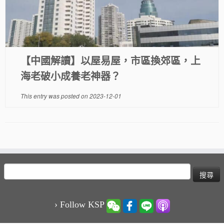
【中國解讀】以屋易屋，市區換郊區，上
海老破小成養老神器？
This entry was posted on
2023-12-01
搜
尋
關
鍵
› Follow KSP
字: