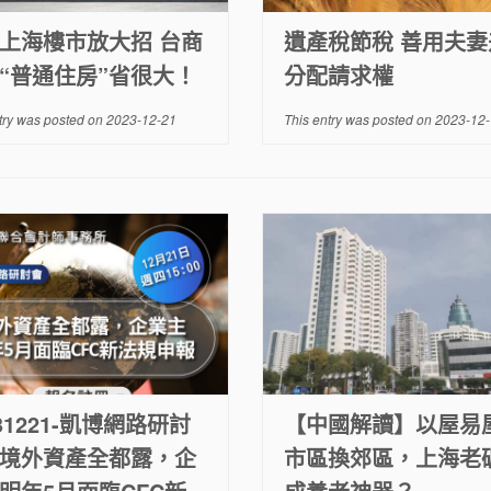
上海樓市放大招 台商
遺產稅節稅 善用夫妻
“普通住房”省很大！
分配請求權
try was posted on
2023-12-21
This entry was posted on
2023-12-
231221-凱博網路研討
【中國解讀】以屋易
境外資產全都露，企
市區換郊區，上海老