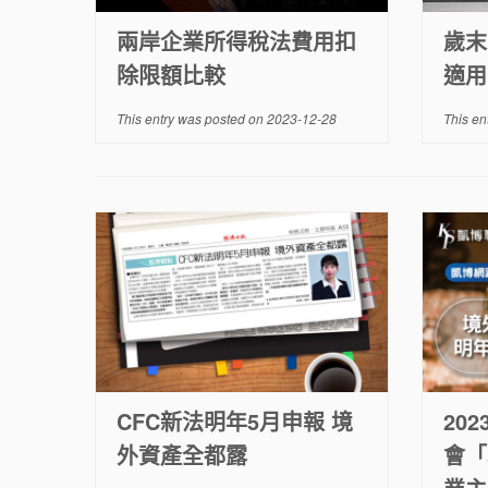
兩岸企業所得稅法費用扣
歲末
除限額比較
適用
This entry was posted on
2023-12-28
This en
CFC新法明年5月申報 境
20
外資產全都露
會「