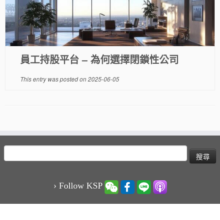
員工持股平台 – 為何選擇閉鎖性公司
This entry was posted on
2025-06-05
搜
尋
關
鍵
› Follow KSP
字: