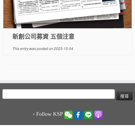
新創公司募資 五個注意
This entry was posted on
2023-10-04
搜
尋
關
鍵
› Follow KSP
字: