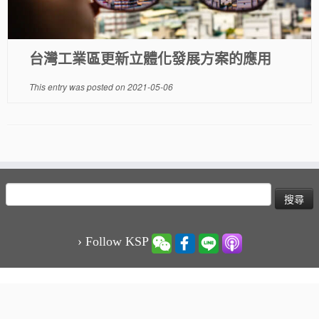
台灣工業區更新立體化發展方案的應用
This entry was posted on
2021-05-06
搜
尋
關
鍵
› Follow KSP
字:
·
© 2026
KSP凱博聯合會計師事務所-稅務、審計、專業顧問服務
·
Powered by
·