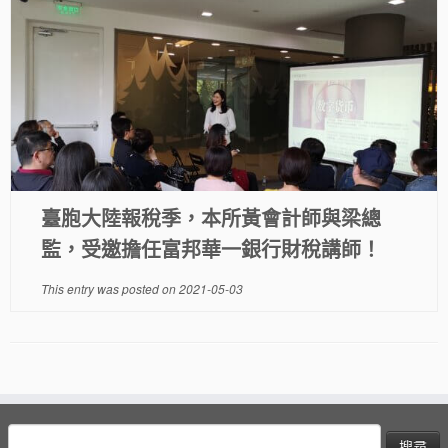
臺胞大陸報稅季，本所黃會計師與梁總
監，受邀擔任富邦華一銀行財稅講師！
This entry was posted on
2021-05-03
搜