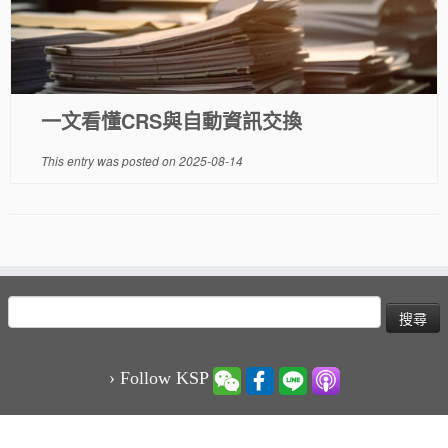
一文看懂CRS與自動資訊交換
This entry was posted on
2025-08-14
搜
尋
關
鍵
› Follow KSP
字: