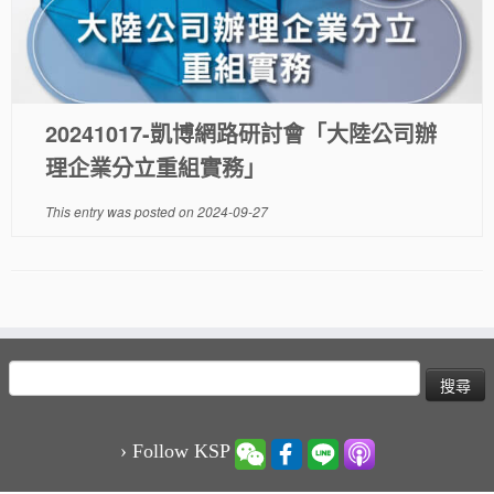
20241017-凱博網路研討會「大陸公司辦
理企業分立重組實務」
This entry was posted on
2024-09-27
搜
尋
關
鍵
› Follow KSP
字: