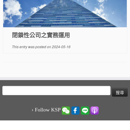
閉鎖性公司之實務運用
This entry was posted on
2024-05-16
搜
尋
關
鍵
› Follow KSP
字: