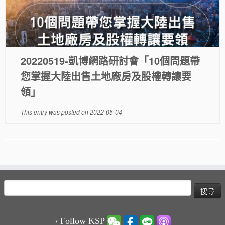
20220519-凱博網路研討會「10個問題帶
您掌握大陸出售土地廠房及股權轉讓要
領」
This entry was posted on
2022-05-04
搜
尋
關
鍵
› Follow KSP