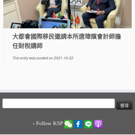
大都會國際移民邀請本所唐瑋嬪會計師擔
任財稅講師
This entry was posted on
2021-10-22
搜
尋
關
鍵
› Follow KSP
字: