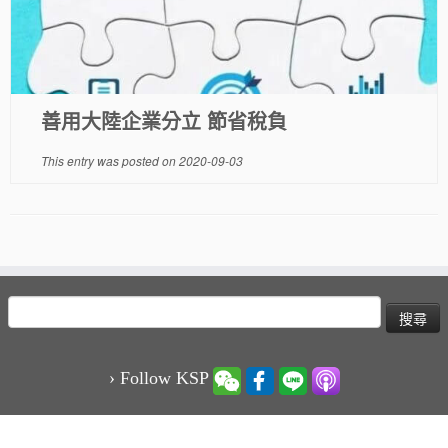
善用大陸企業分立 節省稅負
This entry was posted on
2020-09-03
搜
尋
關
鍵
› Follow KSP
字: