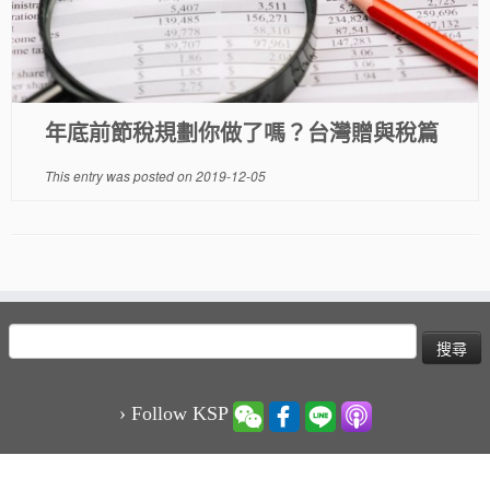
年底前節稅規劃你做了嗎？台灣贈與稅篇
This entry was posted on
2019-12-05
搜
尋
關
鍵
› Follow KSP
字: