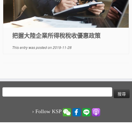
把握大陸企業所得稅稅收優惠政策
This entry was posted on
2019-11-28
搜
尋
關
鍵
› Follow KSP
字: