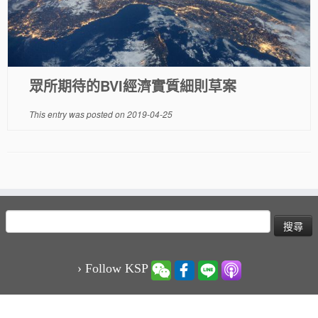
眾所期待的BVI經濟實質細則草案
This entry was posted on
2019-04-25
搜
尋
關
鍵
› Follow KSP
字: