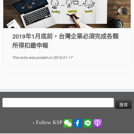
2019年1月底前，台灣企業必須完成各類
所得扣繳申報
This entry was posted on
2019-01-17
搜
尋
關
鍵
› Follow KSP
字: