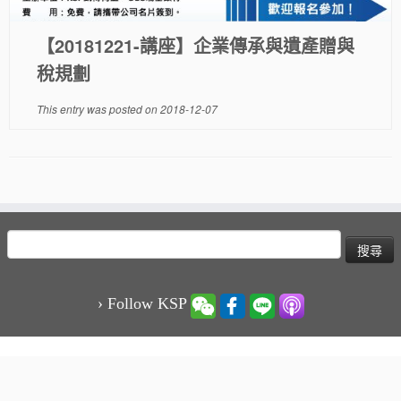
【20181221-講座】企業傳承與遺產贈與
稅規劃
This entry was posted on
2018-12-07
搜
尋
關
鍵
› Follow KSP
字:
·
© 2026
KSP凱博聯合會計師事務所-稅務、審計、專業顧問服務
·
Powered by
·