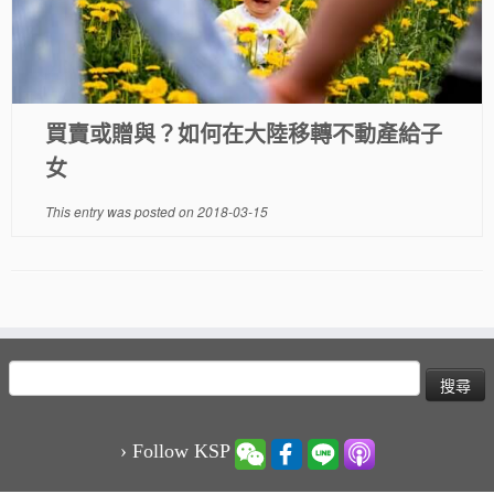
買賣或贈與？如何在大陸移轉不動產給子
女
This entry was posted on
2018-03-15
搜
尋
關
鍵
› Follow KSP
字: