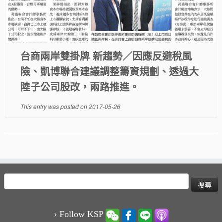
台商兩岸雙掛牌 新趨勢／因應反避稅風
險、凱博聯合建議調整籌資規劃、透過大
陸子公司股改，兩路推進。
This entry was posted on
2017-05-26
搜
尋
關
鍵
› Follow KSP