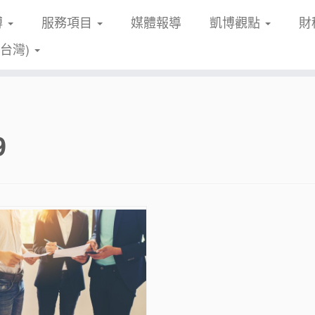
博
服務項目
媒體報導
凱博觀點
財
(台灣)
9