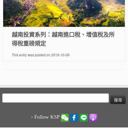
越南投資系列：越南進口稅、增值稅及所
得稅重磅規定
This entry was posted on
2019-10-09
搜
尋
關
鍵
› Follow KSP
字: