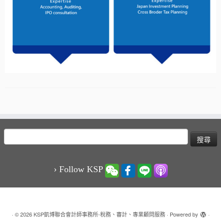
搜
尋
關
鍵
› Follow KSP
字:
·
© 2026
KSP凱博聯合會計師事務所-稅務、審計、專業顧問服務
·
Powered by
·