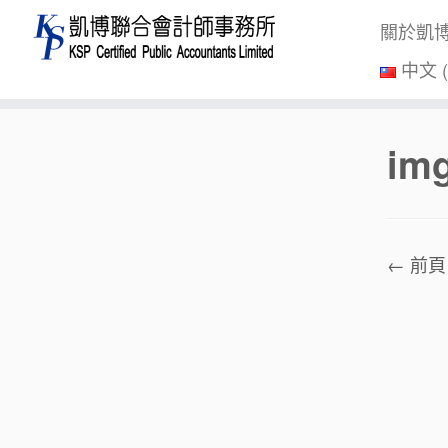
關於凱
中文 
Skip
im
to
content
← 前頁