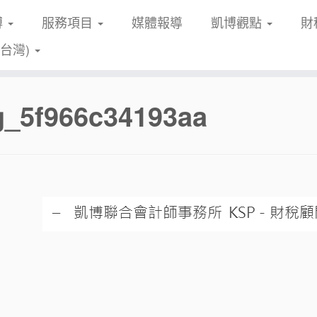
博
服務項目
媒體報導
凱博觀點
財
(台灣)
g_5f966c34193aa