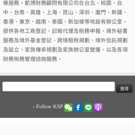
導服務。凱博財務顧問有限公司在台北、桃園、台
中、台南、高雄、上海、昆山、深圳、廈門、新疆、
香港、東京、越南、泰國、新加坡等地設有辦公室，
提供各地工商登記、記帳代理及稅務申報、境外秘書
服務及境外基金登記、跨境租稅規劃、境外信託規劃
及設立、家族傳承規劃及家族辦公室營運、以及各項
財務稅務管理諮詢服務。
搜
尋
關
鍵
› Follow KSP
字:
·
© 2026
KSP凱博聯合會計師事務所-稅務、審計、專業顧問服務
·
Powered by
·