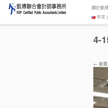
關於凱
中文 
Skip
4-1
to
content
← 前頁