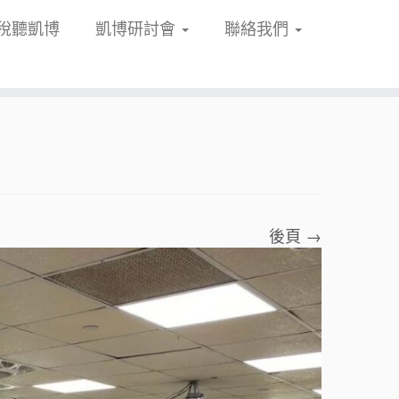
稅聽凱博
凱博研討會
聯絡我們
後頁 →