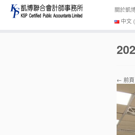
關於凱
中文 
Skip
20
to
content
← 前頁