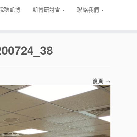
稅聽凱博
凱博研討會
聯絡我們
0724_38
後頁 →