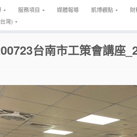
博
服務項目
媒體報導
凱博觀點
財
(台灣)
200723台南市工策會講座_20