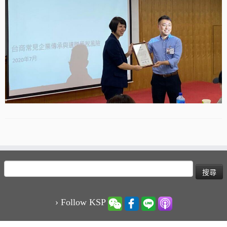
搜
尋
關
鍵
› Follow KSP
字: