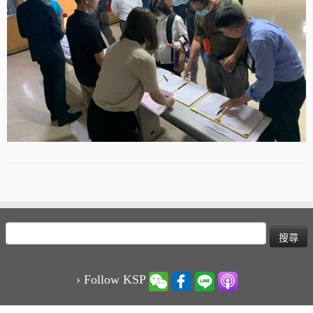
搜
尋
關
鍵
› Follow KSP
字: