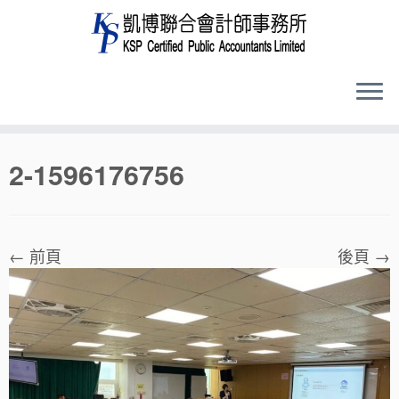
Skip
2-1596176756
to
content
← 前頁
後頁 →