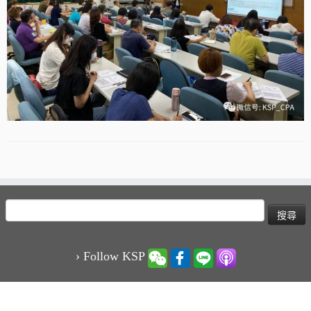
搜
尋
關
鍵
› Follow KSP
字: