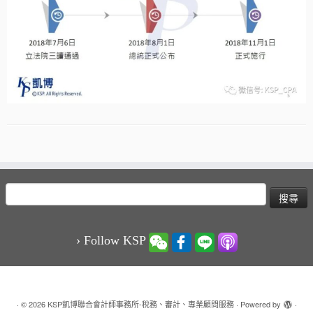
搜
尋
關
鍵
› Follow KSP
字:
·
© 2026
KSP凱博聯合會計師事務所-稅務、審計、專業顧問服務
·
Powered by
·