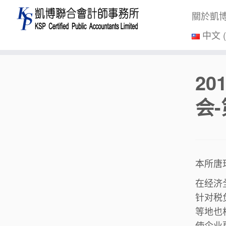
關於凱
中文 
Skip
2
to
content
会
本所唐
在经济
针对税
等地也
使企业