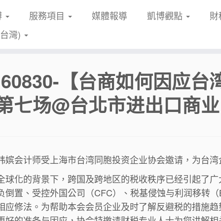
博
服務項目
媒體報導
凱博觀點
財
(台灣)
0160830-【台商如何因应
-第七场@台北市进出口商
玮嫔会计师受上海市台湾同胞投资企业协会邀请，为台湾企
全球化的背景下，跨国及跨地区的税收秩序已经引起了广
负倒置、受控外国公司（CFC）、税基侵蚀与利润移转（
相应修法。为帮助本会会员企业及时了解反避税的措施趋
更好的准备与因应，协会特邀请财税专业人士为您讲解相