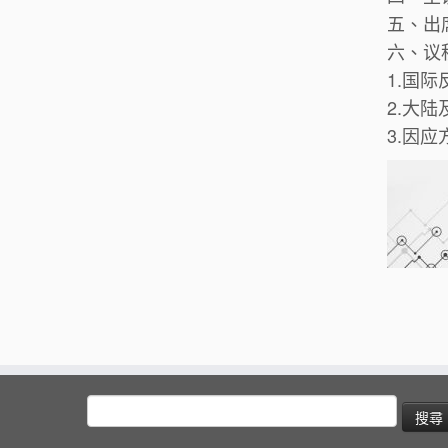
五、出
六、议
1.国
2.大
3.因
搜
尋