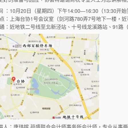
 ：10月20日（星期四）下午14:00—16:30（13:30开
 点：上海台协1号会议室（剑河路780弄7号地下一楼，
 通：近地铁二号线至北新泾站、十号线龙溪路站、91路
讲人：唐玮嫔 荷盛联合会计师事务所会计师，专业从事