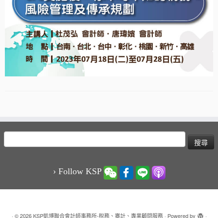
搜
尋
關
鍵
› Follow KSP
字:
·
© 2026
KSP凱博聯合會計師事務所-稅務、審計、專業顧問服務
·
Powered by
·