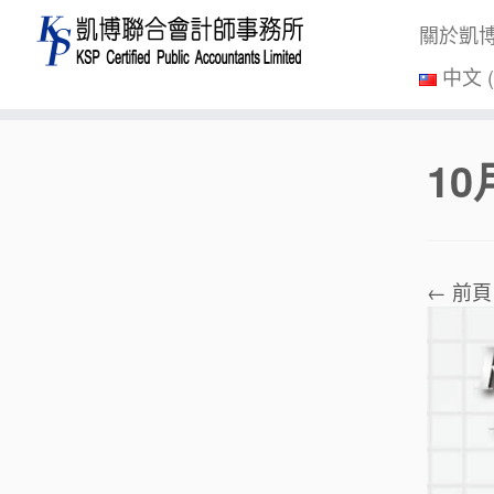
關於凱
中文 
Skip
1
to
content
← 前頁