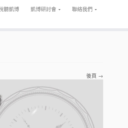
稅聽凱博
凱博研討會
聯絡我們
後頁 →