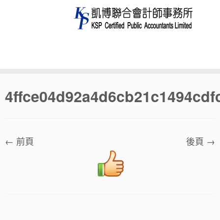
Skip
4ffce04d92a4d6cb21c1494cdf
to
content
← 前頁
後頁 →