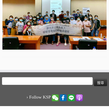
搜
尋
關
鍵
› Follow KSP
字: