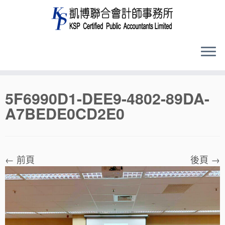
Skip
5F6990D1-DEE9-4802-89DA-
to
A7BEDE0CD2E0
content
← 前頁
後頁 →