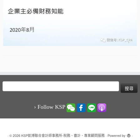
搜
尋
關
鍵
› Follow KSP
字:
·
© 2026
KSP凱博聯合會計師事務所-稅務、審計、專業顧問服務
·
Powered by
·