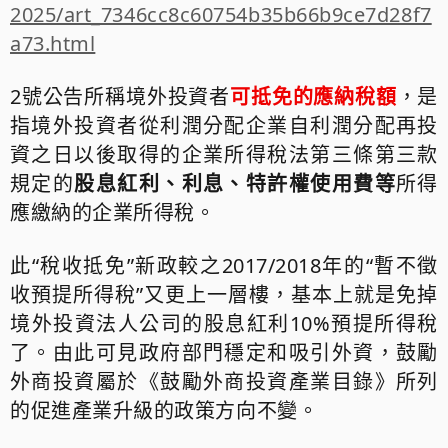
2025/art_7346cc8c60754b35b66b9ce7d28f7
a73.html
2
號公告所稱境外投資者
可抵免的應納稅額
，是
指境外投資者從利潤分配企業自利潤分配再投
資之日以後取得的企業所得稅法第三條第三款
規定的
股息紅利、利息、特許權使用費等
所得
應繳納的企業所得稅。
此“稅收抵免”新政較之
2017/2018
年的“暫不徵
收預提所得稅”又更上一層樓，基本上就是免掉
境外投資法人公司的股息紅利
10%
預提所得稅
了。由此可見政府部門穩定和吸引外資，鼓勵
外商投資屬於《鼓勵外商投資產業目錄》所列
的促進產業升級的政策方向不變。