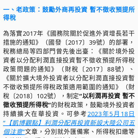
一、
老政策
：鼓勵外商再投資
暫不徵收預提所
得稅
為落實
2017
年《國務院關於促進外資增長若干
措施的通知》（國發〔
2017
〕
39
號）的部署，
稅務總局等四部門曾先後出臺：《關於境外投
資者以分配利潤直接投資暫不徵收預提所得稅
政策問題的通知》（財稅〔
2017
〕
88
號）、
《關於擴大境外投
資者以分配利潤直接投資暫
不徵收預提所得稅政策適用範圍的通知》（財
稅〔
2018
〕
102
號），制定
“
以利潤再投資 暫不
徵收預提所得稅
”
的財稅政策，鼓勵境外投資者
持續擴大在華投資。可參考
2023
年
5
月
18
日
“
【凱博觀點】利潤分配再投資新設大陸公司
五
個注意
”
文章，分別就外匯備案、所得稅扣繳等