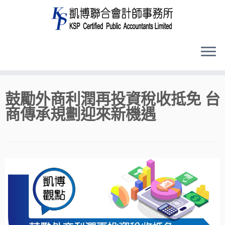
Skip
鼓勵外商利潤再投資稅收抵免 台
to
商傳承規劃迎來新機遇
content