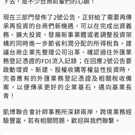
下去，是不少台商前輩們的心願！
現在三部門發佈了
2
號公告，正好給了需要再傳
承再投資的台商們新機遇，可以在完成出資義
務、擴大投資、發展新事業體或者調整投資架
構的同時進一步節省利潤分配的所得稅負。建
議台商企業先整理公司沿革、確認過往外匯業
務登記憑證的
FDI
流入記錄；在回應
2
號公告要
啟動增資、新建、股權收購等權益性投資時，
完善應有的外匯業務登記憑證及相關稅收備
案，以便傳承更好的企業基石，邁向基業長
青！
凱博聯合會計師事務所深耕兩岸，跨境業務經
驗豐富，若有相關問題，歡迎與我們聯繫。