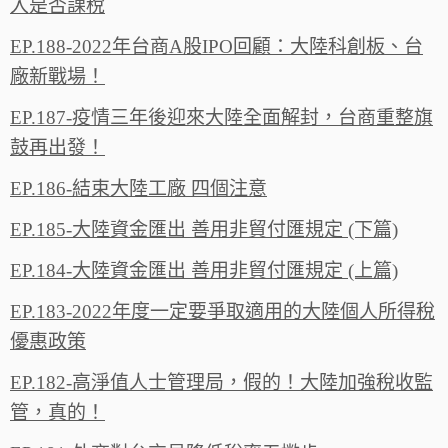
入是否課稅
EP.188-2022年台商A股IPO回顧：大陸科創板、台
廠新戰場！
EP.187-疫情三年後迎來大陸全面解封，台商重整旗
鼓再出發！
EP.186-結束大陸工廠 四個注意
EP.185-大陸資金匯出 善用非貿付匯規定 (下篇)
EP.184-大陸資金匯出 善用非貿付匯規定 (上篇)
EP.183-2022年度一定要爭取適用的大陸個人所得稅
優惠政策
EP.182-高淨值人士管理局，假的！大陸加強稅收監
管，真的！