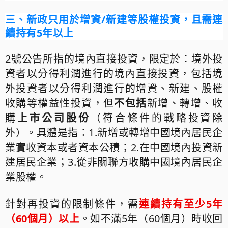
三、
新政只用於增資
/
新建等股權投資，且需連
續持有
5
年以上
2
號公告所指的境內直接投資，限定於：境外投
資者以分得利潤進行的境內直接投資，包括境
外投資者以分得利潤進行的增資、新建、股權
收購等權益性投資，但
不包括
新增、轉增、收
購
上市公司股份
（符合條件的戰略投資除
外）。具體是指：
1.
新增或轉增中國境內居民企
業實收資本或者資本公積；
2.
在中國境內投資新
建居民企業；
3.
從非關聯方收購中國境內居民企
業股權。
針對再投資的限制條件，需
連續持有至少
5
年
（
60
個月）以上
。如不滿
5
年（
60
個月）時收回