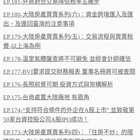
EP.181-外商對台交易降低稅率五撇步
EP.180-大陸房產買賣系列(六)：資金跨境匯入及匯
出、及匯回臺灣的注意事項
EP.179-大陸房產買賣系列(五)：交易流程與買賣稅
費-以上海為例
EP.178-溫室氣體盤查將不可避免 並經會計師確信
EP.177-BVI要求提交財務報表 董事名冊將可被查閱
EP.176-長照前景可期 投資方式與架構解析
EP.175-台商處置大陸廠地 有眉角
EP.174-“支持符合條件的外企在A股上市” 並致敬第
50家台資控股公司A股IPO成功！
EP.173-大陸房產買賣系列(四)：「住房不炒」的限