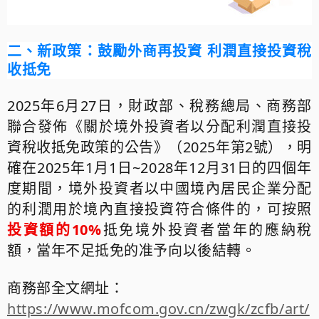
二、
新政策：鼓勵外商再投資 利潤直接投資稅
收抵免
2025
年
6
月
27
日，財政部、稅務總局、商務部
聯合發佈《關於境外投資者以分配利潤直接投
資稅收抵免政策的公告》（
2025
年第
2
號），明
確在
2025
年
1
月
1
日
~2028
年
12
月
31
日的四個年
度期間，境外投資者以中國境內居民企業分配
的利潤用於境內直接投資符合條件的，可按照
投資額的
10%
抵免境外投資者當年的應納稅
額，當年不足抵免的准予向以後結轉。
商務部全文網址：
https://www.mofcom.gov.cn/zwgk/zcfb/art/