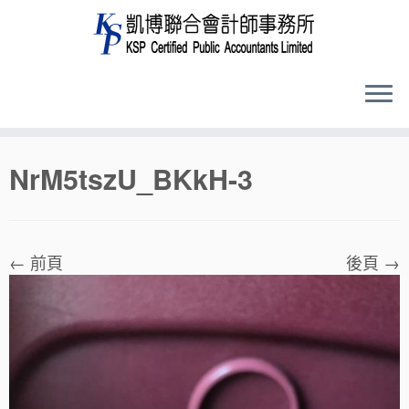
Skip
NrM5tszU_BKkH-3
to
content
← 前頁
後頁 →