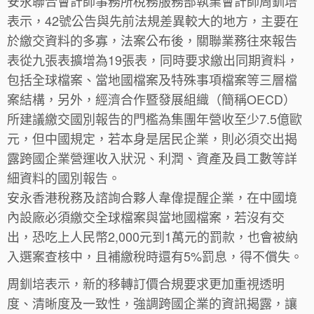
安永聯合會計師事務所稅務服務部執業會計師周釧培
表示，42號公告與先前法規差異較大的地方，主要在
於繳交資料的多寡，法案公布後，關聯業務往來報告
表從九張表擴增為19張表，同時要求繳出同期資料，
包括全球檔案、當地國檔案及特殊事項檔案等三層檔
案結構，另外，經濟合作暨發展組織（簡稱OECD）
所建議繳交國別報告的門檻為集團年營收至少7.5億歐
元，但中國規定，若本身是居民企業，則必須交出揭
露跨國企業營運收入狀況、利潤、資產及員工數等詳
細資料的國別報告。
安永香港稅務及諮詢合夥人韋偉提醒企業，在中國境
內設廠必須繳交全球檔案與當地國檔案，若沒有交
出，恐吃上人民幣2,000元到1萬元的罰款，也會被納
入選案查核中，且補繳稅時還有5%罰息，得不償失。
周釧培表示，新的移轉訂價合規要求更加重視透明
度、清晰度及一致性，強調跨國企業的資訊揭露，讓