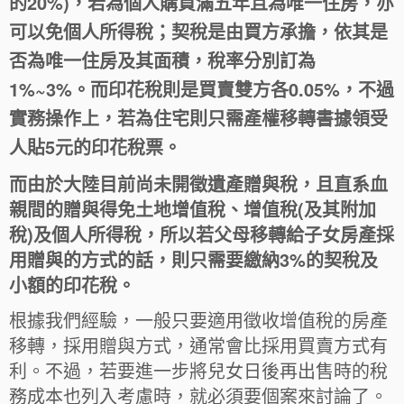
的20%)，若為個人購買滿五年且為唯一住房，亦
可以免個人所得稅；契稅是由買方承擔，依其是
否為唯一住房及其面積，稅率分別訂為
1%~3%。而印花稅則是買賣雙方各0.05%，不過
實務操作上，若為住宅則只需產權移轉書據領受
人貼5元的印花稅票。
而由於大陸目前尚未開徵遺產贈與稅，且直系血
親間的贈與得免土地增值稅、增值稅(及其附加
稅)及個人所得稅，所以若父母移轉給子女房產採
用贈與的方式的話，則只需要繳納3%的契稅及
小額的印花稅。
根據我們經驗，一般只要適用徵收增值稅的房產
移轉，採用贈與方式，通常會比採用買賣方式有
利。不過，若要進一步將兒女日後再出售時的稅
務成本也列入考慮時，就必須要個案來討論了。