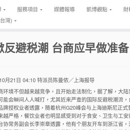
博
服務項目
媒體報導
凱博觀點
財
(台灣)
掀反避税潮 台商应早做准备
年10月21日 04:10 特派员陈曼侬／上海报导
商环境不但越来越竞争，且开始走法制化，据了解，大陆
可能会瞬间人人喊打，尤其近来严查的国际反避税潮流，
品牌授权业者透露，随着杭州G20峰会与上海迪斯尼正
来越严格，餐饮业者也明显感受到对于食安、卫生与工安
台协常务副会长李崇章透露，他有个朋友开车到浙江省，