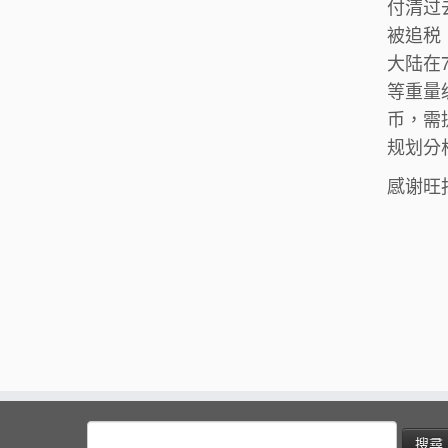
付清过
被追税
大陆在
等重量
币，需
规划分
感谢旺
搜