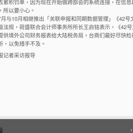
去累积罚单，因为现在开始做跨部会的系统连接，在信息
，所以要小心。
7月与10月相继推出「关联申报和同期数据管理」《42
级法规，荷盛联合会计师事务所所长王启铭表示，《42号
提供境外公司财务报表给大陆税务局，台商们最好尽快检
析，以免措手不及。
报记者采访报导
›