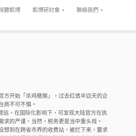
稅聽凱博
凱博研討會
聯絡我們
官方开始「杀鸡儆猴」，过去红透半边天的企
台商不可不慎。
式营运，在国际化影响下，可发现大陆官方在执
需求的严谨，当然，税务更是当中重头戏。
没想到在跨省市界的收费站，被拦下来，要求