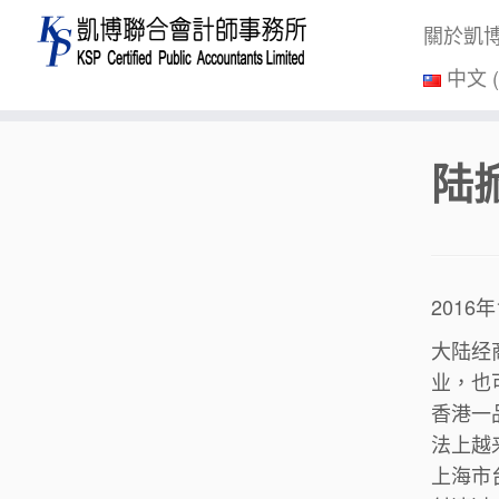
關於凱
中文 
Skip
陆
to
content
2016
大陆经
业，也
香港一
法上越
上海市