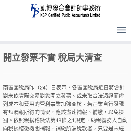
Skip
開立發票不實 稅局大清查
to
content
南區國稅局昨（24）日表示，各區國稅局近日將會針
對未依實際交易對象開立發票、或未取合法憑證而虛
列成本和費用的營利事業加強查核。若企業自行發現
有短漏報所得的情況，應該盡速補報、補繳，以免挨
罰。依照稅捐稽徵法第48條之1規定，納稅義務人自動
向稅捐稽徵機關補報、補繳所漏稅款者，只要是未經