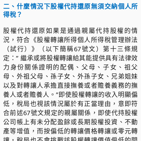
二、什麼情況下股權代持還原無須交納個人所
得稅？
股權代持還原如果是通過親屬代持股權的情
況，符合《股權轉讓所得個人所得稅管理辦法
（試行）》（以下簡稱67號文）第十三條規
定：” 繼承或將股權轉讓給其能提供具有法律效
力身份關係證明的配偶、父母、子女、祖父
母、外祖父母、孫子女、外孫子女、兄弟姐妹
以及對轉讓人承擔直接撫養或者贍養義務的撫
養人或者贍養人。”即使股權轉讓的收入明顯偏
低，稅局也視該情況屬於有正當理由，意即符
合前述67號文規定的親屬關係，即使代持股權
公司帳上有未分配盈餘或長期股權投資、不動
產等增值，而按偏低的轉讓價格轉讓或零元轉
讓，稅局也不會挑戰該股權轉讓價值偏低的問