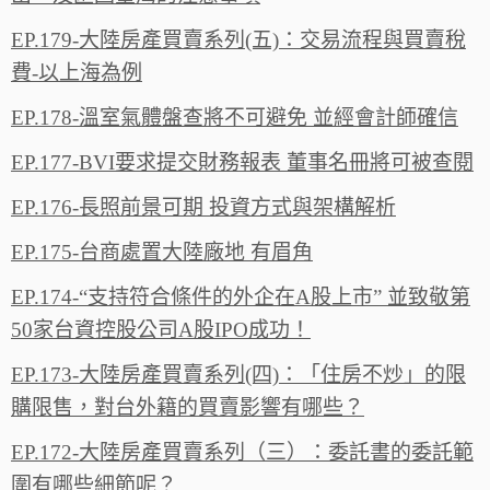
EP.179-大陸房產買賣系列(五)：交易流程與買賣稅
費-以上海為例
EP.178-溫室氣體盤查將不可避免 並經會計師確信
EP.177-BVI要求提交財務報表 董事名冊將可被查閱
EP.176-長照前景可期 投資方式與架構解析
EP.175-台商處置大陸廠地 有眉角
EP.174-“支持符合條件的外企在A股上市” 並致敬第
50家台資控股公司A股IPO成功！
EP.173-大陸房產買賣系列(四)：「住房不炒」的限
購限售，對台外籍的買賣影響有哪些？
EP.172-大陸房產買賣系列（三）：委託書的委託範
圍有哪些細節呢？