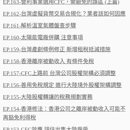
EP.163-營利事業適用CFC，需避免的誤區 (上篇)
EP.162-台灣虛擬貨幣交易合規化？業者該如何因應
EP.161-解析溫室氣體盤查步驟
EP.160-太陽能電廠併購 注意事項
EP.159-台灣產創條例修正 新增租稅抵減措施
EP.158-香港離岸被動收入 有條件免稅
EP.157-CFC上路前 台灣公司股權架構必須調整
EP.156-善用免稅規定 進行大陸境外股權架構調整
EP.155-大陸股權轉讓的稅務規劃實務
EP.154-香港修法：香港公司之離岸被動收入可能不
再豁免利得稅
EP.153-CFC效應 評估出售大陸廠房