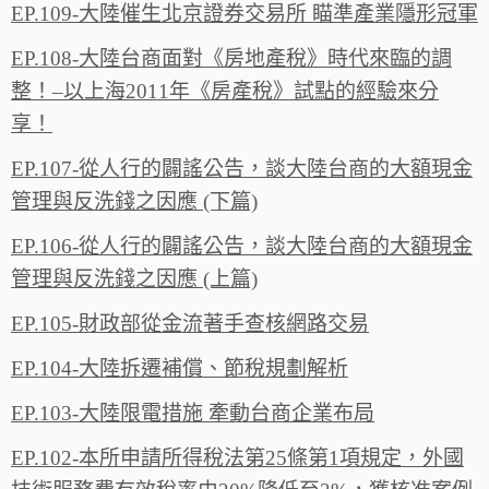
EP.109-大陸催生北京證券交易所 瞄準產業隱形冠軍
EP.108-大陸台商面對《房地產稅》時代來臨的調
整！–以上海2011年《房產稅》試點的經驗來分
享！
EP.107-從人行的闢謠公告，談大陸台商的大額現金
管理與反洗錢之因應 (下篇)
EP.106-從人行的闢謠公告，談大陸台商的大額現金
管理與反洗錢之因應 (上篇)
EP.105-財政部從金流著手查核網路交易
EP.104-大陸拆遷補償、節稅規劃解析
EP.103-大陸限電措施 牽動台商企業布局
EP.102-本所申請所得稅法第25條第1項規定，外國