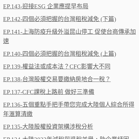
EP.143-迎接ESG 企業應提早布局
EP.142-四個必須把握的台灣租稅減免 (下篇)
EP.141-上海防疫升級外溢昆山停工 促使台商傳承加
速
EP.140-四個必須把握的台灣租稅減免 (上篇)
EP.139-權益法或成本法？CFC影響大不同
EP.138-台灣股權交易要繳納房地合一稅？
EP.137-CFC課稅上路前 做好三準備
EP.136-五個重點手把手帶您完成大陸個人綜合所得
年滙算清繳
EP.135-大陸股權投資架構涉稅分析