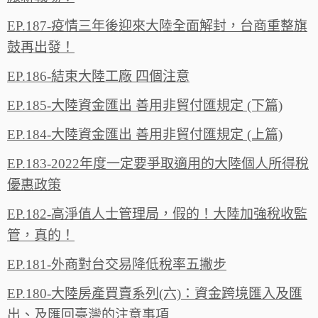
EP.187-疫情三年後迎來大陸全面解封，台商重整旗
鼓再出發！
EP.186-結束大陸工廠 四個注意
EP.185-大陸資金匯出 善用非貿付匯規定 (下篇)
EP.184-大陸資金匯出 善用非貿付匯規定 (上篇)
EP.183-2022年度一定要爭取適用的大陸個人所得稅
優惠政策
EP.182-高淨值人士管理局，假的！大陸加強稅收監
管，真的！
EP.181-外商對台交易降低稅率五撇步
EP.180-大陸房產買賣系列(六)：資金跨境匯入及匯
出、及匯回臺灣的注意事項