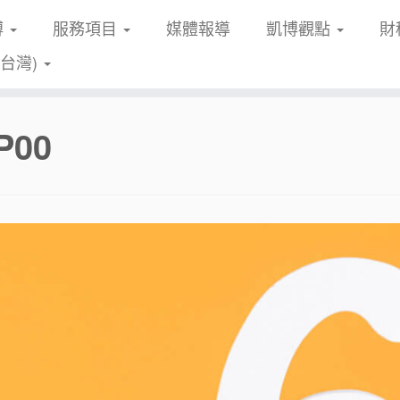
博
服務項目
媒體報導
凱博觀點
財
(台灣)
P00