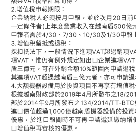
額乘VAT稅率計算而得。
2.增值稅申報期限：
企業納稅人必須按月申報，並於次月20日前
一定條件者(上年度營業收入在越南盾500億
申報者需於4/30、7/30、10/30及1/30
3.增值稅留抵或退稅：
採扣抵法下，一般情況下進項VAT超過銷項V
項VAT，惟仍有例外規定如出口企業進項VA
盾三億元，可在外銷金額10%範圍內申請退
其進項VAT超過越南盾三億元者，亦可申請退
4.大額機器設備用於投資項目不再享有增值稅
根據越南財政部於2019年4月所發布之18/20
部於2014年9月所發布之134/2014/TT-B
進口價值超過1,000億越南盾機器設備的投
優惠，於進口報關時不可再申請遞延繳納增
口增值稅再審核的優惠。