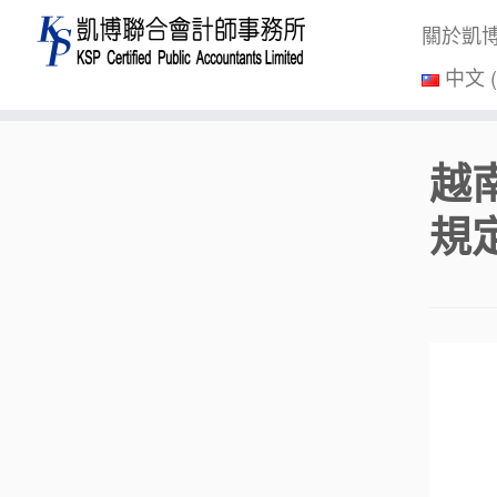
關於凱
中文 
Skip
越
to
content
規