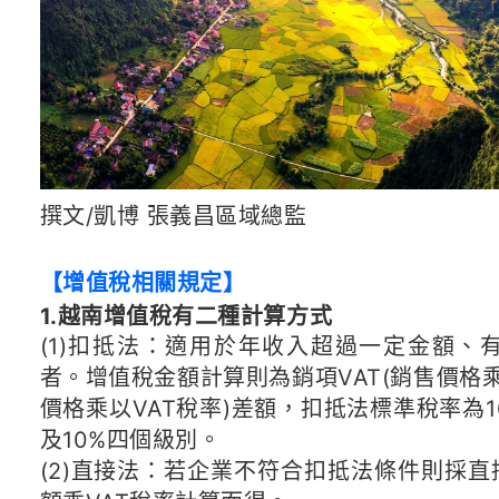
撰文/凱博 張義昌區域總監
【增值稅相關規定】
1.越南增值稅有二種計算方式
(1)扣抵法：適用於年收入超過一定金額、
者。增值稅金額計算則為銷項VAT(銷售價格乘以
價格乘以VAT稅率)差額，扣抵法標準稅率為
及10%四個級別。
(2)直接法：若企業不符合扣抵法條件則採