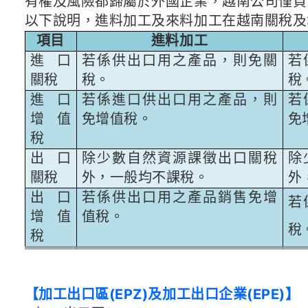
有權及風險都歸屬於外國企業，越南公司僅負
以下說明，進料加工及來料加工在越南關稅及
項目
進料加工
進口
若係供出口用之產品，則免關
若
關稅
稅。
稅
進口
若係進口供出口用之產品，則
若
增值
免增值稅。
免
稅
出口
除少數自然資源課徵出口關稅
除
關稅
外，一般均不課稅。
外
出口
若係供出口用之產品銷售免增
若
增值
值稅。
稅
稅
【加工出口區(EPZ)及加工出口企業(EPE)】