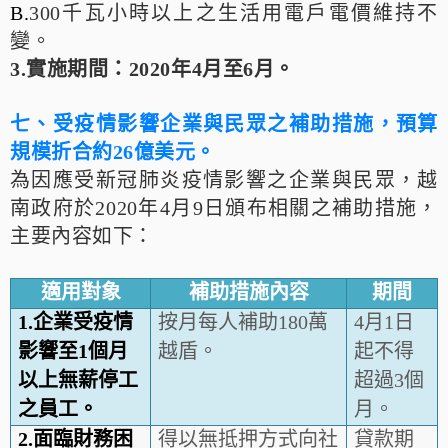
B.
300千瓦小時以上之生活用電戶電價維持不
變。
3.實施期間：
2020年4月至6月。
七、受疫情影響企業與民眾之補助措施，預算
規模折合約
26
億美元
。
為因應受新冠肺炎疫情影響之企業與民眾，越
南政府於2020年4月9日頒布相關之補助措施，
主要內容如下：
適用對象
補助措施內容
期間
1.
企業受疫情
按月每人補助180萬
4月1日
影響至
1
個月
越盾。
起不得
以上無薪停工
超過3個
之員工
。
月。
2.
面臨財務困
得以無抵押方式向社
貸款期