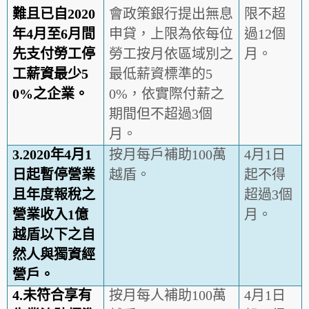
難且已自
2020
會政策銀行提出無息
限不超
年
4
月至
6
月間
申貸，上限為依每位
過12個
先支付勞工停
勞工按月依區域別之
月。
工薪資最少
5
最低薪資標準的5
0%
之企業
。
0%，依實際付薪之
期間但不超過3個
月。
3.
2020
年
4
月
1
按月每戶補助100萬
4月1日
日起暫停營業
越盾。
起不得
且年度報稅之
超過3個
營業收入
1
億
月。
越盾以下之自
然人與獨資經
營戶
。
4.
未符合享有
按月每人補助100萬
4月1日