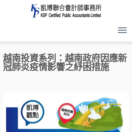
Skip
越南投資系列：越南政府因應新
to
冠肺炎疫情影響之紓困措施
content