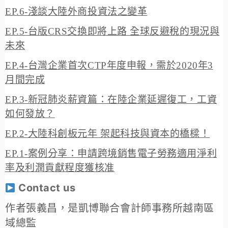
EP.6-淺談大陸外商投資法之變革
EP.5-台版CRS交換即將上路 全球反避稅的現況與
未來
EP.4-台灣企業首次CTP年度申報，需於2020年3
月間完成
EP.3-新冠肺炎薪資篇：在陸企業延遲復工，工資
如何發放？
EP.2-大陸科創板元年 架起科技與資本的橋樑！
EP.1-案例分享：申請跨境銷售電子勞務適用淨利
率及利潤貢獻程度獲核准
Contact us
作者張義昌，是凱博聯合會計師事務所越南區
域總監