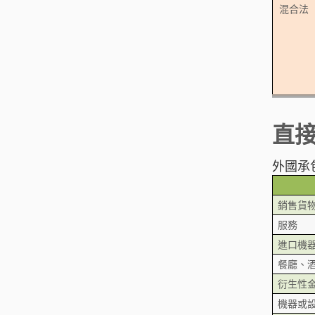
混合法
直接
外國承
銷售貨物
服務
進口機器
餐廳、
衍生性
機器或