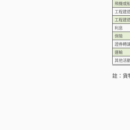
飛機或
工程建造
工程建造
利息
保險
證券轉
運輸
其他活
註：貨