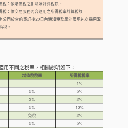
增值稅：依增值稅之扣除法計算稅額。
所得稅：依交易服務內容適用之所得稅率計算稅額。
越南公司於合約簽訂後20日內通知稅務局外國承包商採用混
納稅。
適用不同之稅率，相關說明如下：
增值稅稅率
所得稅稅率
–
1%
5%
5%
3%
2%
5%
10%
免稅
2%
5%
5%