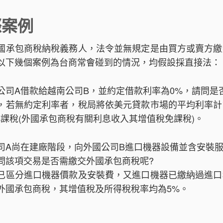
際案例
國承包商稅納稅義務人，法令並無規定是由買方或賣方繳
以下幾個案例為台商常會碰到的情況，均假設採直接法：
公司A借款給越南公司B，並約定借款利率為0%，請問是
，若無約定利率者，稅局將依美元貸款市場的平均利率計
%課稅(外國承包商稅有關利息收入其增值稅免課稅)。
司A尚在建廠階段，向外國公司B進口機器設備並含安裝
問該項交易是否需繳交外國承包商稅呢?
已區分進口機器價款及安裝費，又進口機器已繳納過進口
外國承包商稅，其增值稅及所得稅稅率均為5%。