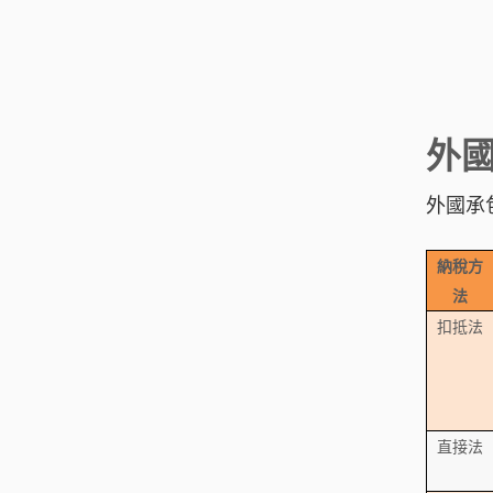
外
外國承
納稅方
法
扣抵法
直接法