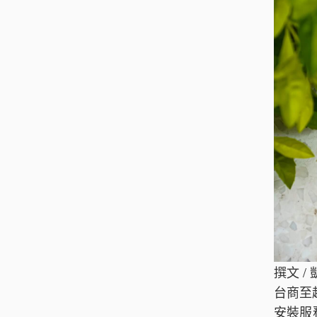
撰文 /
台商至
安裝服務