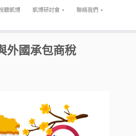
稅聽凱博
凱博研討會
聯絡我們
與外國承包商稅